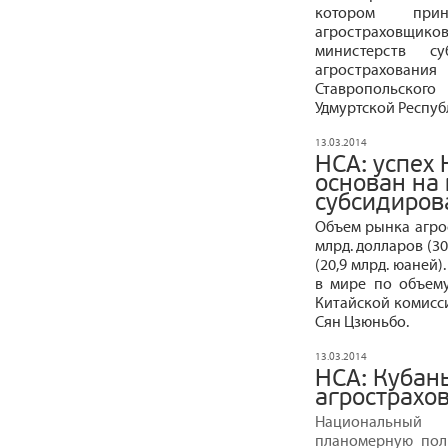
котором при
агростраховщи
министерств с
агростраховани
Ставропольского
Удмуртской Респуб
13.03.2014
НСА: успех 
основан на
субсидиров
Объем рынка агрос
млрд. долларов (30
(20,9 млрд. юаней
в мире по объему
Китайской комисси
Сян Цзюньбо.
13.03.2014
НСА: Кубан
агрострахо
Национальный 
планомерную пол