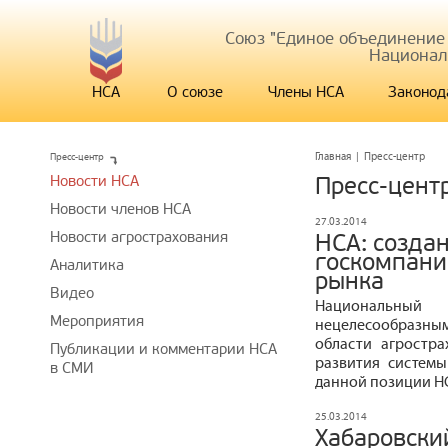
Союз "Единое объединение
Национал
НСА
О союзе
Члены НСА
Законод
Пресс-центр
Главная
|
Пресс-центр
Новости НСА
Пресс-цент
Новости членов НСА
27.03.2014
Новости агрострахования
НСА: созда
госкомпани
Аналитика
рынка
Видео
Национальный
Мероприятия
нецелесообразным
области агростр
Публикации и комментарии НСА
развития системы
в СМИ
данной позиции Н
25.03.2014
Хабаровски