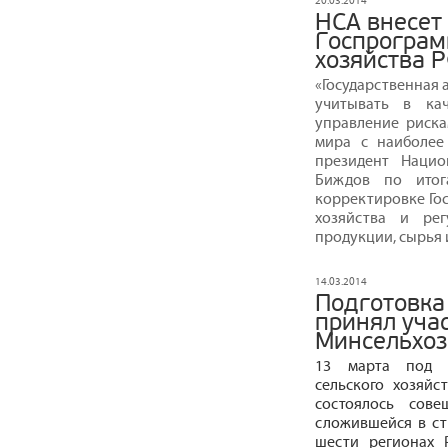
20.03.2014
НСА внесет
Госпрограм
хозяйства 
«Государственная
учитывать в ка
управление рискам
мира с наиболее
президент Нацио
Биждов по итог
корректировке Го
хозяйства и рег
продукции, сырья 
14.03.2014
Подготовка
принял уча
Минсельхоз
13 марта под п
сельского хозяй
состоялось сов
сложившейся в ст
шести регионах 