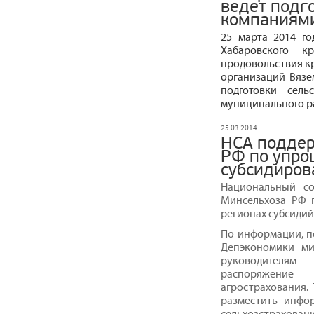
ведет подго
компаниям
25 марта 2014 го
Хабаровского к
продовольствия кр
организаций Вязе
подготовки сель
муниципального ра
25.03.2014
НСА поддер
РФ по упро
субсидиров
Национальный со
Минсельхоза РФ 
регионах субсидий
По информации, п
Депэкономики ми
руководителям
распоряжение
агрострахования.
разместить инфо
сельхозстрахован