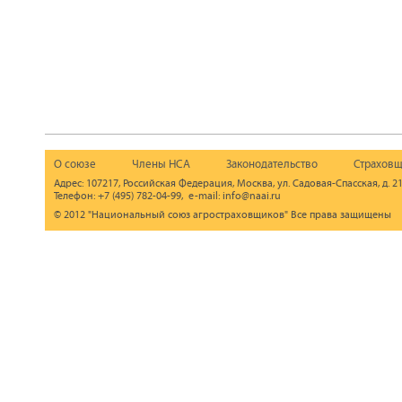
О союзе
Члены НСА
Законодательство
Страховщ
Адрес: 107217, Российская Федерация, Москва, ул. Садовая-Спасская, д. 21
Телефон: +7 (495) 782-04-99, e-mail: info@naai.ru
© 2012 "Национальный союз агростраховщиков" Все права защищены