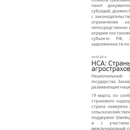
пакет документ
субсидий, должен 
с законодательст
ограничения н
непосредственно с
агрария постановк
субъекте РФ, 
задолженности по а
24.03.2014
НСА: Страны
агрострахо
Национальный 
государства Зака
развивающих наци
19 марта, по сооб
страхового надзо
страна намерена 
сельскохозяйств
поддержке Швейца
и с участием 
международный с