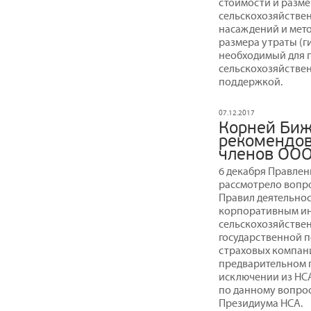
стоимости и разме
сельскохозяйствен
насаждений и мет
размера утраты (г
необходимый для 
сельскохозяйствен
поддержкой.
07.12.2017
Корней Биж
рекомендов
членов ОО
6 декабря Правле
рассмотрело вопро
Правил деятельнос
корпоративным ин
сельскохозяйствен
государственной 
страховых компаний
предварительном 
исключении из НС
по данному вопрос
Президиума НСА.