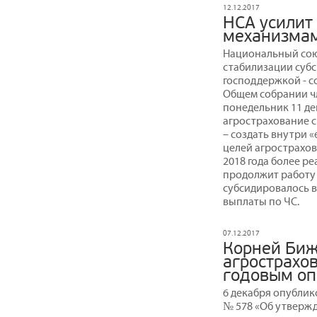
12.12.2017
НСА усилит
механизмам
Национальный сою
стабилизации суб
господдержкой - 
Общем собрании чл
понедельник 11 де
агрострахование с
– создать внутри 
целей агрострахов
2018 года более р
продолжит работу 
субсидировалось в
выплаты по ЧС.
07.12.2017
Корней Биж
агрострахо
годовым о
6 декабря опублик
№ 578 «Об утверж