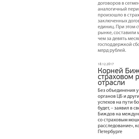
договоров в сегмен
аналогичный пери
произошло в страх
заключенных догов
единиц. При этом 
рынке, составили м
чем за девять меся
господдержкой сбор
млрд рублей.
18.12.2017
Корней Биж
страховом 
отрасли
Без объединения 
органов ЦБ и дру
успехов на пути б
будет, – заявил в
Биждов на междун
со страховым мош
расследование», ко
Петербурге