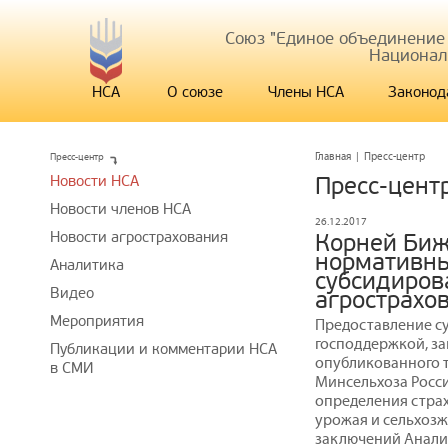
Союз "Единое объединение
Национал
НСА
О союзе
Члены НСА
Законод
Пресс-центр
Главная
|
Пресс-центр
Новости НСА
Пресс-цент
Новости членов НСА
26.12.2017
Новости агрострахования
Корней Биж
нормативн
Аналитика
субсидиров
Видео
агрострахо
Мероприятия
Предоставление су
господдержкой, за
Публикации и комментарии НСА
опубликованного т
в СМИ
Минсельхоза Росс
определения страх
урожая и сельхозж
заключений Аналит