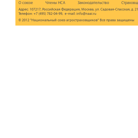
О союзе
Члены НСА
Законодательство
Страховщ
Адрес: 107217, Российская Федерация, Москва, ул. Садовая-Спасская, д. 21
Телефон: +7 (495) 782-04-99, e-mail: info@naai.ru
© 2012 "Национальный союз агростраховщиков" Все права защищены