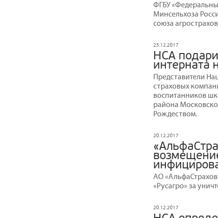
ФГБУ «Федеральны
Минсельхоза Росс
союза агрострахо
25.12.2017
НСА подари
интерната 
Представители На
страховых компани
воспитанников шк
района Московско
Рождеством.
20.12.2017
«АльфаСтра
возмещение
инфицирова
АО «АльфаСтрахов
«Русагро» за унич
20.12.2017