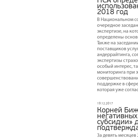
НСА опреде
использова
2018 год
В Национальном с
очередное заседан
экспертизе, на кот
определены основн
Также на заседани
поставщиков услуг
андеррайтинга, с
экспертизы страхо
особый интерес, т
мониторинга при э
совершенствовани
поддержке в сфере
которая уже согла
19.12.2017
Корней Биж
негативных
субсидии» 
подтвержд
За девять месяцев