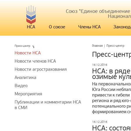
Союз "Единое объединение
Национал
НСА
О союзе
Члены НСА
Законод
Пресс-центр
Главная
|
Пресс-центр
Новости НСА
Пресс-цент
Новости членов НСА
16.12.2016
Новости агрострахования
НСА: в ряд
озимые кул
Аналитика
На первоначальном
Видео
Юга России неблаг
Мероприятия
привести к гибели 
региона и ряд юго
Публикации и комментарии НСА
потенциального ри
в СМИ
формированием сн
16.12.2016
НСА: состо