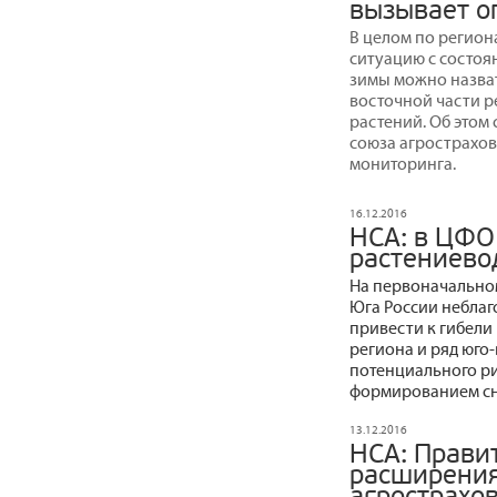
вызывает о
В целом по регион
ситуацию с состоя
зимы можно назват
восточной части р
растений. Об этом
союза агрострахо
мониторинга.
16.12.2016
НСА: в ЦФО
растениево
На первоначальном
Юга России неблаг
привести к гибели 
региона и ряд юго
потенциального ри
формированием сн
13.12.2016
НСА: Правит
расширени
агрострахо