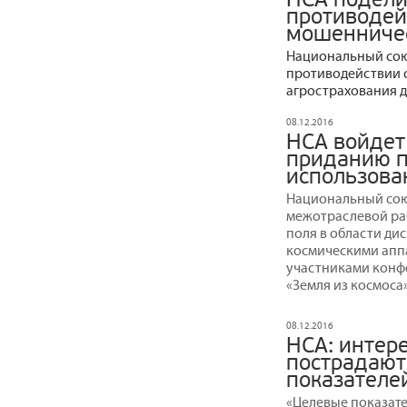
противодей
мошенничес
Национальный сою
противодействии 
агрострахования д
08.12.2016
НСА войдет
приданию п
использова
Национальный сою
межотраслевой ра
поля в области д
космическими апп
участниками конф
«Земля из космоса»
08.12.2016
НСА: интер
пострадают
показателе
«Целевые показат