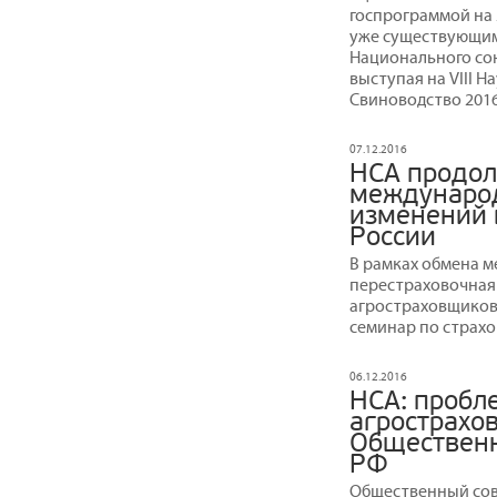
госпрограммой на 
уже существующим
Национального со
выступая на VIII 
Свиноводство 2016
07.12.2016
НСА продол
международ
изменений 
России
В рамках обмена 
перестраховочная
агростраховщиков
семинар по страхо
06.12.2016
НСА: пробл
агрострахо
Общественн
РФ
Общественный сове