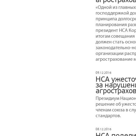
«Одной из главных
господдержкой до
принципа долгоср
планирования разв
президент НСА Ко
итогам совещания 
должен стать осно
законодательно-но
организации расп
агрострахование 
09.12.2016
НСА ужесто
за нарушен
агрострахо
Президиум Национ
решение об ужест
членам союза в сл
стандартов.
08.12.2016
НСА подели