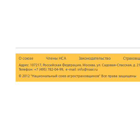
О союзе
Члены НСА
Законодательство
Страховщ
Адрес: 107217, Российская Федерация, Москва, ул. Садовая-Спасская, д. 21
Телефон: +7 (495) 782-04-99, e-mail: info@naai.ru
© 2012 "Национальный союз агростраховщиков" Все права защищены