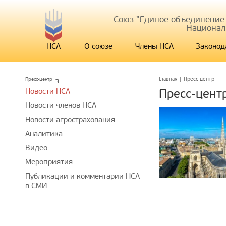
Союз "Единое объединение
Национал
НСА
О союзе
Члены НСА
Законод
Пресс-центр
Главная
|
Пресс-центр
Новости НСА
Пресс-цент
Новости членов НСА
Новости агрострахования
Аналитика
Видео
Мероприятия
Публикации и комментарии НСА
в СМИ