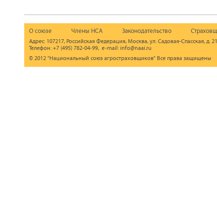
О союзе
Члены НСА
Законодательство
Страховщ
Адрес: 107217, Российская Федерация, Москва, ул. Садовая-Спасская, д. 21
Телефон: +7 (495) 782-04-99, e-mail: info@naai.ru
© 2012 "Национальный союз агростраховщиков" Все права защищены