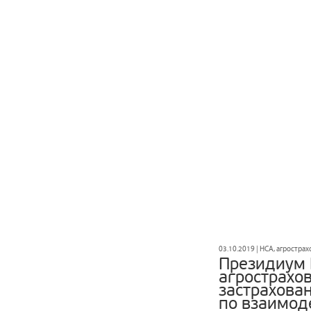
03.10.2019 | НСА, агростра
Президиум 
агрострахо
застрахова
по взаимод