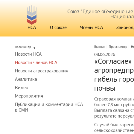
Союз "Единое объединение
Национал
НСА
О союзе
Члены НСА
Законод
Пресс-центр
Главная
|
Пресс-центр
|
Н
Новости НСА
08.06.2026
«Согласие»
Новости членов НСА
агропредпр
Новости агрострахования
гибель гор
Аналитика
почвы
Видео
Мероприятия
Страховая компани
Публикации и комментарии НСА
более 7,3 млн руб
в СМИ
Выплата связана с
результате переувл
Случай был зареги
сельскохозяйствен