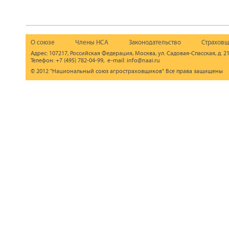
О союзе
Члены НСА
Законодательство
Страховщ
Адрес: 107217, Российская Федерация, Москва, ул. Садовая-Спасская, д. 21
Телефон: +7 (495) 782-04-99, e-mail: info@naai.ru
© 2012 "Национальный союз агростраховщиков" Все права защищены