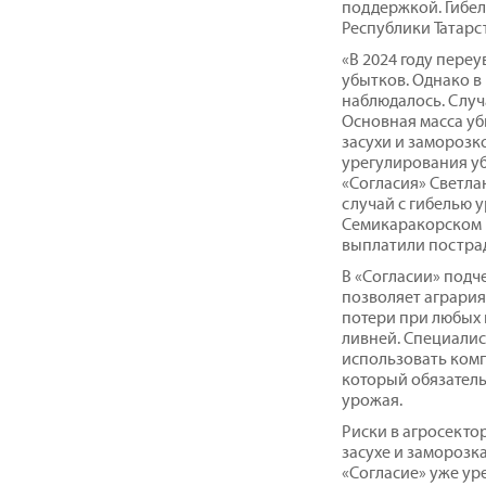
поддержкой. Гибе
Республики Татарс
«В 2024 году пере
убытков. Однако в
наблюдалось. Слу
Основная масса уб
засухи и заморозк
урегулирования у
«Согласия» Светл
случай с гибелью 
Семикаракорском 
выплатили пострад
В «Согласии» подч
позволяет аграри
потери при любых 
ливней. Специали
использовать комп
который обязател
урожая.
Риски в агросекто
засухе и заморозк
«Согласие» уже ур