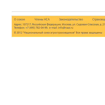
О союзе
Члены НСА
Законодательство
Страховщ
Адрес: 107217, Российская Федерация, Москва, ул. Садовая-Спасская, д. 21
Телефон: +7 (495) 782-04-99, e-mail: info@naai.ru
© 2012 "Национальный союз агростраховщиков" Все права защищены