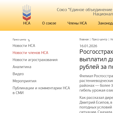
Союз "Единое объединение
Национал
НСА
О союзе
Члены НСА
Законод
Пресс-центр
Главная
|
Пресс-центр
|
Н
Новости НСА
16.01.2026
Росгосстрах
Новости членов НСА
выплатил д
Новости агрострахования
рублей за 
Аналитика
Видео
Филиал Росгосстра
растениеводчески
Мероприятия
районах — более 3
Публикации и комментарии НСА
гибель урожая ози
в СМИ
Как рассказал дир
Дмитрий Есипов, в
погодных условий 
ситуации. Сначала