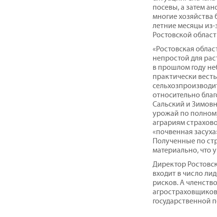
посевы, а затем а
многие хозяйства 
летние месяцы из-
Ростовской област
«Ростовская област
непростой для рас
в прошлом году н
практически весть
сельхозпроизводите
относительно благ
Сальский и Зимов
урожай по полному
аграриям страхово
«почвенная засуха
Полученные по ст
материально, что у
Директор Ростовск
входит в число ли
рисков. А членств
агростраховщиков 
государственной 