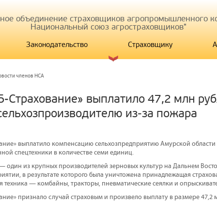
иное объединение страховщиков агропромышленного ко
Национальный союз агростраховщиков"
Законодательство
Страховщику
А
овости членов НСА
Б‒Страхование» выплатило 47,2 млн ру
сельхозпроизводителю из-за пожара
вание» выплатило компенсацию сельхозпредприятию Амурской области
нной спецтехники в количестве семи единиц.
— один из крупных производителей зерновых культур на Дальнем Вост
риятии, в результате которого была уничтожена принадлежащая страхов
я техника — комбайны, тракторы, пневматические сеялки и опрыскивате
ание» признало случай страховым и произвело выплату в размере 47,2 