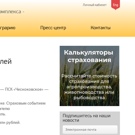
Личный кабинет
Eng
мплекса -
грарию
Пресс-центр
Контакты
блей
 — ПСК «Чесноковское» —
оке. Страховым событием
ателю
ль.
Подпишитесь на наши
новости
млн рублей.