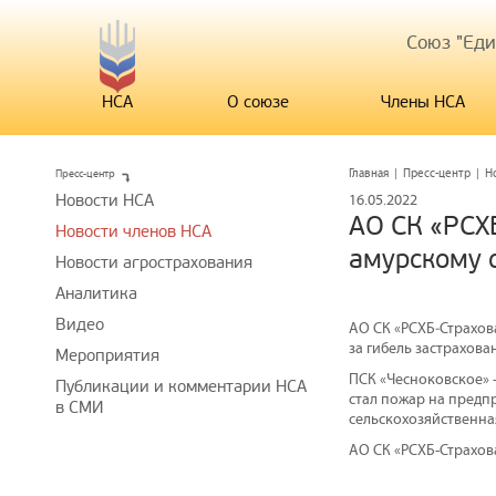
Союз "Ед
НСА
О союзе
Члены НСА
Пресс-центр
Главная
|
Пресс-центр
|
Н
Новости НСА
16.05.2022
АО СК «РСХ
Новости членов НСА
амурскому 
Новости агрострахования
Аналитика
Видео
АО СК «РСХБ‒Страхо
за гибель застрахова
Мероприятия
ПСК «Чесноковское» 
Публикации и комментарии НСА
стал пожар на предп
в СМИ
сельскохозяйственна
АО СК «РСХБ-Страхов