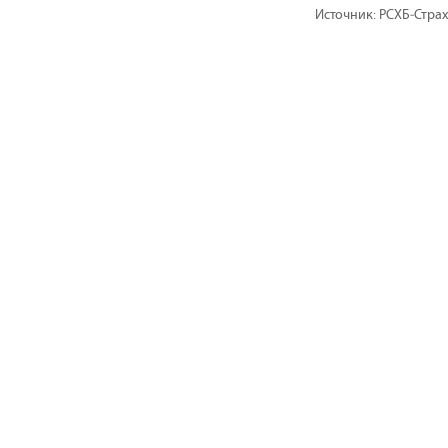
Источник: РСХБ‒Стра