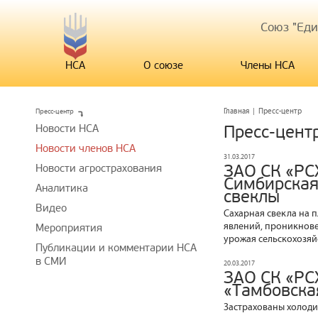
Союз "Ед
НСА
О союзе
Члены НСА
Пресс-центр
Главная
|
Пресс-центр
Новости НСА
Пресс-цент
Новости членов НСА
31.03.2017
ЗАО СК «РС
Новости агрострахования
Симбирская
Аналитика
свеклы
Видео
Сахарная свекла на 
явлений, проникнове
Мероприятия
урожая сельскохозяй
Публикации и комментарии НСА
в СМИ
20.03.2017
ЗАО СК «РС
«Тамбовская
Застрахованы холоди