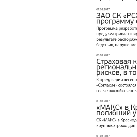
07.03.2017
ЗАО СК «РС
программу 
Программа разработа
предусматривает шир
результате распоряж
бедствия, нарушение 
06.03.2017
Страховая 
региональн
рисков, в т
В преддверии весенн
«Согласие» состоялс
сельскохозяйственны
03.03.2017
«МАКС» в К
погибший 
СК «МАКС» в Краснод
крупных агрохолдинг
03.03.2017