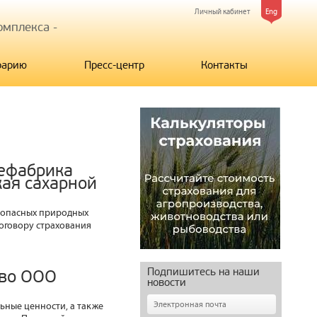
Личный кабинет
Eng
мплекса -
рарию
Пресс-центр
Контакты
ефабрика
жая сахарной
я опасных природных
договору страхования
Подпишитесь на наши
тво ООО
новости
ьные ценности, а также