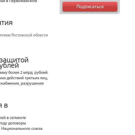
ные в Первомайском
ятия
ятием Ростовской области
 защитой
рублей
мму более 2 млрд. рублей.
ых действий третьих лиц,
оснабжения, разрушения
я в
лей в сегменте
 году договоры
в Национального союза
.