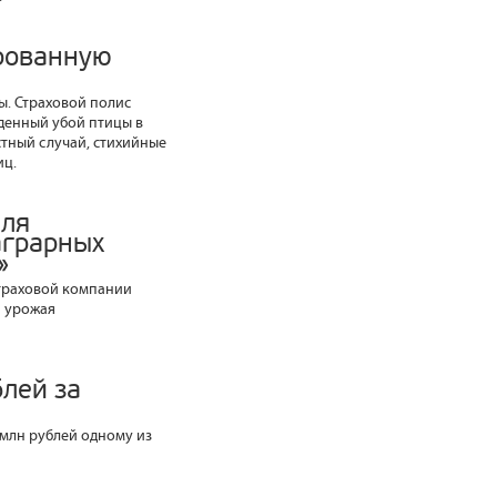
рованную
ы. Страховой полис
жденный убой птицы в
стный случай, стихийные
иц.
для
аграрных
»
Страховой компании
я урожая
лей за
 млн рублей одному из