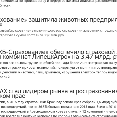
 комплекса по производству и переработке мяса индейки, расположен
бласти.
хование» защитила животных предпри
»
АльфаСтрахование» заключил договор страхования животных с предпри
траховая сумма составила 30,6 млн руб.
ХБ-Страхование» обеспечило страховой
 комбинат ЛипецкАгро» на 3,47 млрд. 
атов в закрытом грунте на общей площади более 23 га застрахован на су
рывает риски природных явлений, пожара, удара молнии, противоправн
, действий животных, птиц, грызунов, нарушения электро-, тепло-, вод
аварий.
Х стал лидером рынка агростраховани
ком крае
ии, в 2016 году страховщики Краснодарского края собрали 1,6 млрд руб
 господдержкой, что на 36,5% больше показателя 2015 года. Всего в 2016
с господдержкой в Краснодарском крае заключали 12 компаний - члено
ай возглавил рейтинг регионов по сборам в этом сегменте страхования