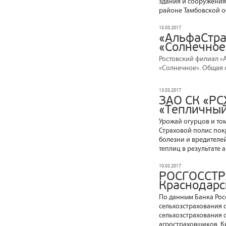
здания и сооружения
районе Тамбовской о
15.03.2017
«АльфаСтра
«Солнечное
Ростовский филиал «
«Солнечное». Общая с
13.03.2017
ЗАО СК «РС
«Тепличный
Урожай огурцов и том
Страховой полис пок
болезни и вредителей
теплиц в результате 
10.03.2017
РОСГОССТРА
Краснодарс
По данным Банка Росс
сельхозстрахования с
сельхозстрахования 
агростраховщиков. Кр