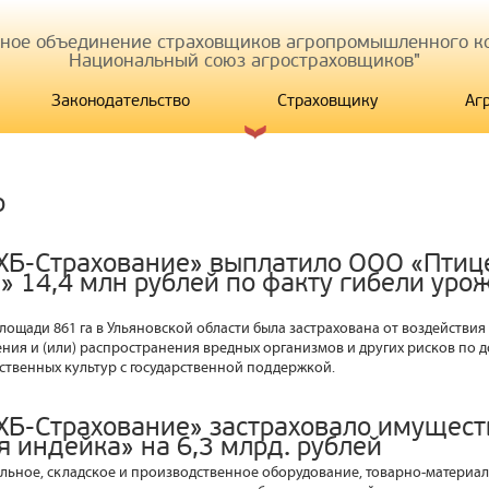
иное объединение страховщиков агропромышленного ко
Национальный союз агростраховщиков"
Законодательство
Страховщику
Аг
р
ХБ-Страхование» выплатило ООО «Птиц
» 14,4 млн рублей по факту гибели уро
площади 861 га в Ульяновской области была застрахована от воздействи
ния и (или) распространения вредных организмов и других рисков по 
ственных культур с государственной поддержкой.
ХБ-Страхование» застраховало имущес
 индейка» на 6,3 млрд. рублей
льное, складское и производственное оборудование, товарно-материал