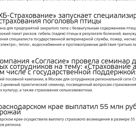
ХБ-Страхование» запускает специализи
страхования поголовья птицы
на для предприятий закрытого типа с безвыгульным содержанием птиц
окий пакет рисков: гибель (падеж) птицы в результате болезней, выну
ения специалиста государственной ветеринарной службы, пожар, несча
электро-, тепло-, водоснабжения и противоправные действия третьих л
компания «Согласие» провела семинар 
ых сотрудников на тему: «Страхование 
ом числе с государственной поддержкой
ей посевной кампании, в Москве для сотрудников региональной сети 
я 2-дневный практический семинар, посвященный вопросам страховани
х культур, а также страхования сельхозживотных.
раснодарском крае выплатил 55 млн руб
урожай
арском крае осуществила выплату страхового возмещения в размере 55
ов региона.