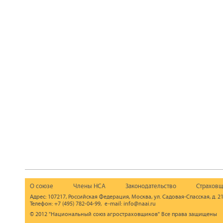
О союзе
Члены НСА
Законодательство
Страховщ
Адрес: 107217, Российская Федерация, Москва, ул. Садовая-Спасская, д. 21
Телефон: +7 (495) 782-04-99, e-mail: info@naai.ru
© 2012 "Национальный союз агростраховщиков" Все права защищены