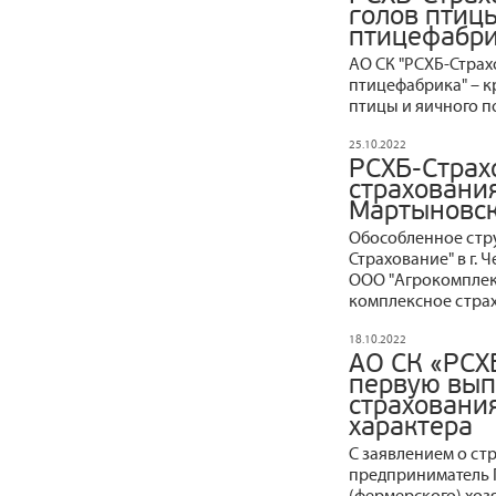
голов птиц
птицефабр
АО СК "РСХБ-Страх
птицефабрика" – к
птицы и яичного п
25.10.2022
РСХБ-Страх
страховани
Мартыновс
Обособленное стр
Страхование" в г.
ООО "Агрокомплек
комплексное страх
18.10.2022
АО СК «РСХ
первую вып
страховани
характера
С заявлением о с
предприниматель 
(фермерского) хоз