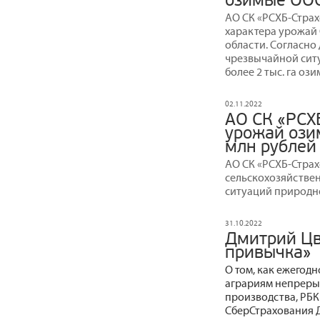
озимые ООО
АО СК «РСХБ-Страх
характера урожай
области. Согласно 
чрезвычайной сит
более 2 тыс. га оз
02.11.2022
АО СК «РСХ
урожай ози
млн рублей
АО СК «РСХБ-Стра
сельскохозяйствен
ситуаций природно
31.10.2022
Дмитрий Цв
привычка»
О том, как ежегод
аграриям непрерыв
производства, РБК
СберСтрахования 