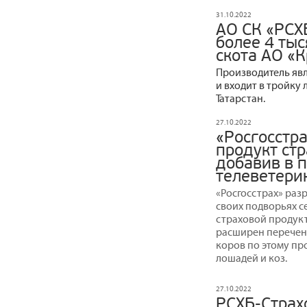
31.10.2022
АО СК «РСХ
более 4 тыс
скота АО «
Производитель явл
и входит в тройку
Татарстан.
27.10.2022
«Росгосстр
продукт ст
добавив в 
телеветери
«Росгосстрах» раз
своих подворьях 
страховой продукт
расширен перечен
коров по этому пр
лошадей и коз.
27.10.2022
РСХБ-Страхо