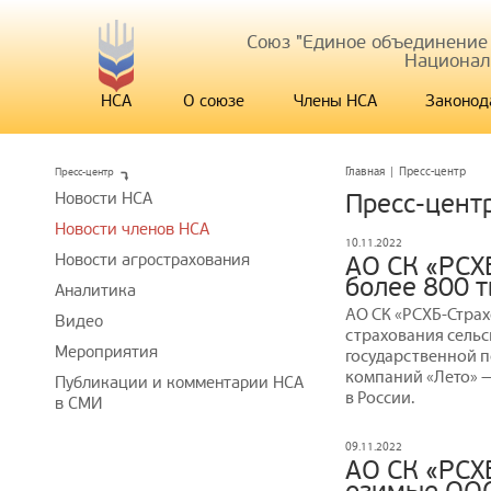
Союз "Единое объединение
Национал
НСА
О союзе
Члены НСА
Законод
Пресс-центр
Главная
|
Пресс-центр
Новости НСА
Пресс-цент
Новости членов НСА
10.11.2022
Новости агрострахования
АО СК «РСХ
более 800 т
Аналитика
АО СК «РСХБ-Страх
Видео
страхования сель
Мероприятия
государственной п
компаний «Лето» 
Публикации и комментарии НСА
в России.
в СМИ
09.11.2022
АО СК «РСХ