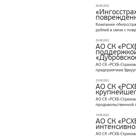
26.08.2022
«Ингосстра
поврежденн
Компания «Ингосстра
рублей в связи с по
25.08.2022
АО СК «РСХ
поддержкой
«Дубровско
АО СК «РСХБ-Страхов
предприятием Удмурт
23.08.2022
АО СК «РСХ
крупнейшег
АО СК «РСХБ-Страхов
продовольственной г
18.08.2022
АО СК «РСХ
интенсивно
АО СК «РСХБ-Страхов