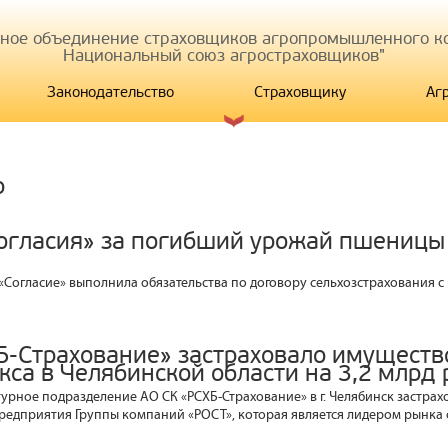
иное объединение страховщиков агропромышленного ко
Национальный союз агростраховщиков"
Законодательство
Страховщику
Аг
р
огласия» за погибший урожай пшеницы 
«Согласие» выполнила обязательства по договору сельхозстрахования с
Б-Страхование» застраховало имуществ
кса в Челябинской области на 3,2 млрд 
урное подразделение АО СК «РСХБ-Страхование» в г. Челябинск застра
редприятия Группы компаний «РОСТ», которая является лидером рынка