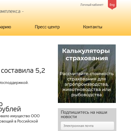
Личный кабинет
Eng
мплекса -
рарию
Пресс-центр
Контакты
составила 5,2
 господдержкой.
о
рублей
Подпишитесь на наши
ховало имущество ООО
новости
 овощей в Российской