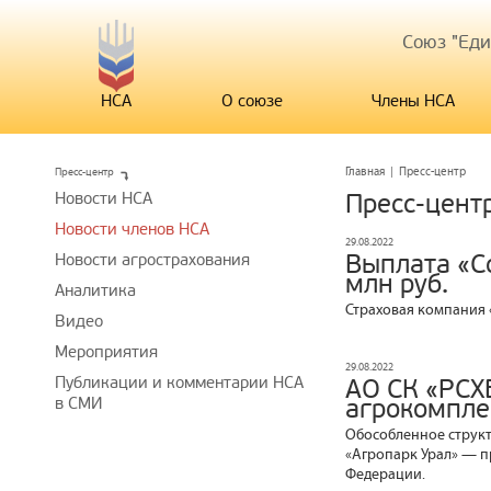
Союз "Ед
НСА
О союзе
Члены НСА
Пресс-центр
Главная
|
Пресс-центр
Новости НСА
Пресс-цент
Новости членов НСА
29.08.2022
Выплата «С
Новости агрострахования
млн руб.
Аналитика
Страховая компания 
Видео
Мероприятия
29.08.2022
Публикации и комментарии НСА
АО СК «РСХ
в СМИ
агрокомпле
Обособленное структ
«Агропарк Урал» — п
Федерации.