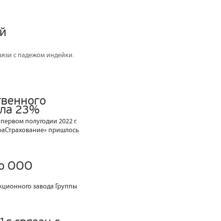
ей
вязи с падежом индейки.
твенного
гла 23%
первом полугодии 2022 г.
ьфаСтрахование» пришлось
во ООО
кционного завода Группы