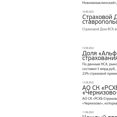
Новомалыклинский», 
16.08.2022
Страховой 
ставрополь
Страховой Дом ВСК в
15.08.2022
Доля «Альф
страховани
По данным НСА, рыно
составил 5 млрд руб
23% страховой преми
12.08.2022
АО СК «РСХ
«Черкизово
АО СК «РСХБ-Страхо
«Черкизово», который
11.08.2022