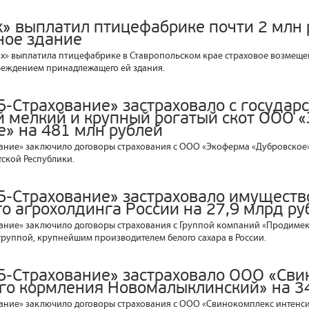
х» выплатил птицефабрике почти 2 млн 
ое здание
х» выплатила птицефабрике в Ставропольском крае страховое возмещен
вреждением принадлежащего ей здания.
Б-Страхование» застраховало с государ
 мелкий и крупный рогатый скот ООО 
е» на 481 млн рублей
ание» заключило договоры страхования с ООО «Экоферма «Дубровское»
ской Республики.
Б-Страхование» застраховало имуществ
о агрохолдинга России на 27,9 млрд ру
ание» заключило договоры страхования с Группой компаний «Продимек
руппой, крупнейшим производителем белого сахара в России.
Б-Страхование» застраховало ООО «Сви
го кормления Новомалыклинский» на 3
ание» заключило договоры страхования с ООО «Свинокомплекс интенс