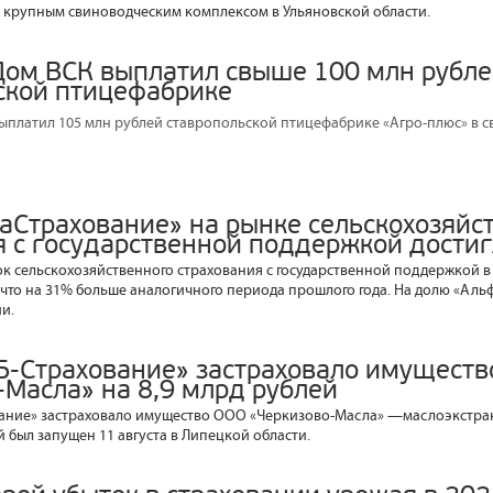
крупным свиноводческим комплексом в Ульяновской области.
Дом ВСК выплатил свыше 100 млн рубл
ской птицефабрике
ыплатил 105 млн рублей ставропольской птицефабрике «Агро-плюс» в с
аСтрахование» на рынке сельскохозяйс
я с государственной поддержкой дости
к сельскохозяйственного страхования с государственной поддержкой в 
., что на 31% больше аналогичного периода прошлого года. На долю «Ал
и.
Б-Страхование» застраховало имущест
-Масла» на 8,9 млрд рублей
вание» застраховало имущество ООО «Черкизово-Масла» —маслоэкстра
 был запущен 11 августа в Липецкой области.