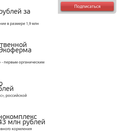
рублей за
ие в размере 1,9 млн
ственной
«Экоферма
 - первым органическим
о
блей
с», российской
нокомплекс
43 млн рублей
ивного кормления