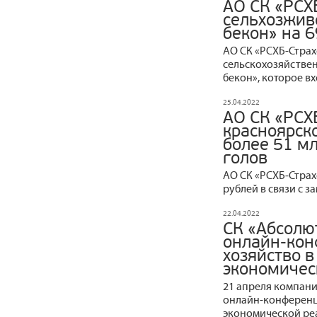
АО СК «РСХ
сельхозжив
бекон» на 6
АО СК «РСХБ-Стра
сельскохозяйстве
бекон», которое вх
25.04.2022
АО СК «РСХ
красноярск
более 51 мл
голов
АО СК «РСХБ‒Страх
рублей в связи с 
22.04.2022
СК «Абсолю
онлайн-кон
хозяйство в
экономичес
21 апреля компани
онлайн-конференци
экономической ре