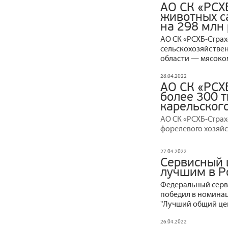
АО СК «РСХ
животных с
на 298 млн
АО СК «РСХБ‒Стра
сельскохозяйстве
области — мясоко
28.04.2022
АО СК «РСХ
более 300 
карельског
АО СК «РСХБ-Страх
форелевого хозяйс
27.04.2022
Сервисный 
лучшим в Р
Федеральный серв
победил в номинац
"Лучший общий цен
26.04.2022