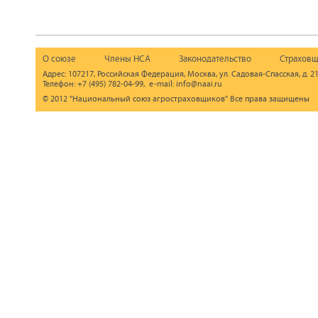
О союзе
Члены НСА
Законодательство
Страховщ
Адрес: 107217, Российская Федерация, Москва, ул. Садовая-Спасская, д. 21
Телефон: +7 (495) 782-04-99, e-mail: info@naai.ru
© 2012 "Национальный союз агростраховщиков" Все права защищены