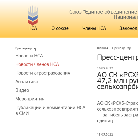
Союз "Единое объединение
Национал
НСА
О союзе
Члены НСА
Законод
Пресс-центр
Главная
|
Пресс-центр
Новости НСА
Пресс-цент
Новости членов НСА
16.05.2022
Новости агрострахования
АО СК «РСХ
47,2 млн р
Аналитика
сельхозпро
Видео
Мероприятия
АО СК «РСХБ‒Стра
Публикации и комментарии НСА
сельхозпредприят
в СМИ
— за гибель застр
единиц.
13.05.2022