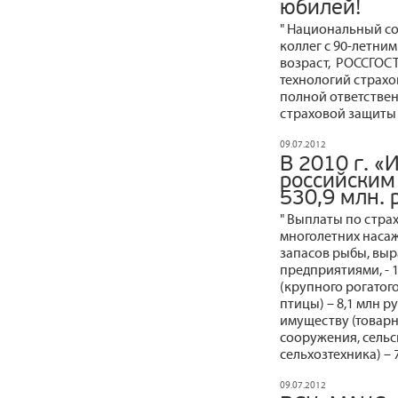
юбилей!
" Национальный с
коллег с 90-летни
возраст, РОССГОСТ
технологий страхо
полной ответствен
страховой защиты 
09.07.2012
В 2010 г. «
российским
530,9 млн. 
" Выплаты по стра
многолетних насажд
запасов рыбы, вы
предприятиями, - 
(крупного рогатого
птицы) – 8,1 млн р
имуществу (товар
сооружения, сель
сельхозтехника) – 7
09.07.2012