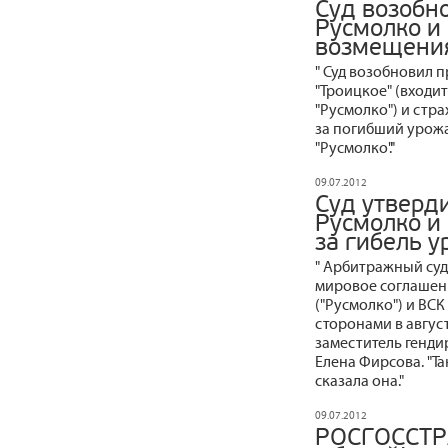
Суд возобн
Русмолко и
возмещения
" Суд возобновил 
"Троицкое" (входи
"Русмолко") и стр
за погибший урожа
"Русмолко"."
09.07.2012
Суд утверд
Русмолко и
за гибель 
" Арбитражный суд
мировое соглашен
("Русмолко") и ВСК
сторонами в август
заместитель генди
Елена Фирсова. "Та
сказала она."
09.07.2012
РОСГОССТРА