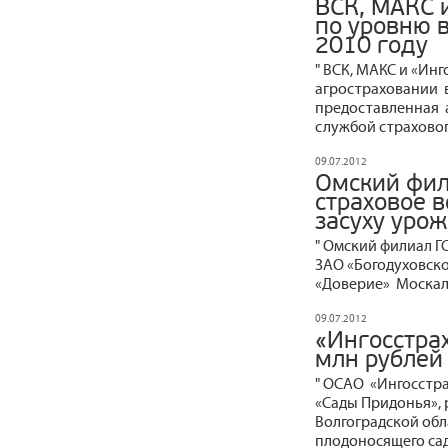
ВСК, МАКС 
по уровню 
2010 году
" ВСК, МАКС и «Ин
агростраховании в 
предоставленная 
службой страховог
09.07.2012
Омский фил
страховое 
засуху уро
" Омский филиал Г
ЗАО «Богодуховско
«Доверие» Москале
09.07.2012
«Ингосстра
млн рублей
" ОСАО «Ингосстра
«Сады Придонья»,
Волгоградской обл
плодоносящего сада