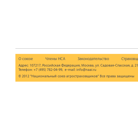
О союзе
Члены НСА
Законодательство
Страховщ
Адрес: 107217, Российская Федерация, Москва, ул. Садовая-Спасская, д. 21
Телефон: +7 (495) 782-04-99, e-mail: info@naai.ru
© 2012 "Национальный союз агростраховщиков" Все права защищены