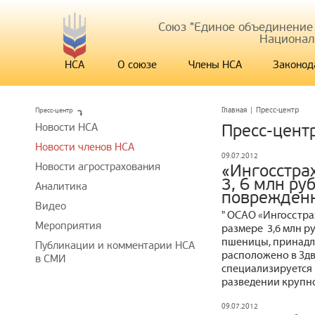
Союз "Единое объединение
Национал
НСА
О союзе
Члены НСА
Законод
Пресс-центр
Главная
|
Пресс-центр
Новости НСА
Пресс-цент
Новости членов НСА
09.07.2012
Новости агрострахования
«Ингосстра
3, 6 млн р
Аналитика
поврежден
Видео
" ОСАО «Ингосстра
Мероприятия
размере 3,6 млн р
пшеницы, принадл
Публикации и комментарии НСА
расположено в Зд
в СМИ
специализируется 
разведении крупно
09.07.2012