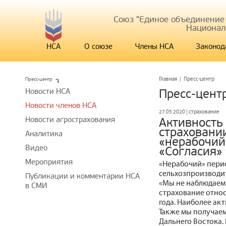
Союз "Единое объединение
Национал
НСА
О союзе
Члены НСА
Законод
Пресс-центр
Главная
|
Пресс-центр
Новости НСА
Пресс-цент
Новости членов НСА
27.05.2020 | страхование
Новости агрострахования
Активность
страховании
Аналитика
«нерабочий
Видео
«Согласия»
Мероприятия
«Нерабочий» перио
сельхозпроизводи
Публикации и комментарии НСА
«Мы не наблюдаем
в СМИ
страхование отно
года. Наиболее ак
Также мы получаем
Дальнего Востока.