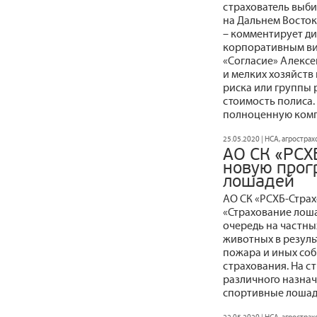
страхователь выбир
на Дальнем Восток
– комментирует д
корпоративным ви
«Согласие» Алексе
и мелких хозяйств
риска или группы 
стоимость полиса.
полноценную комп
25.05.2020 | НСА, агростра
АО СК «РСХ
новую прог
лошадей
АО СК «РСХБ-Стра
«Страхование лош
очередь на частны
животных в резуль
пожара и иных со
страхования. На 
различного назнач
спортивные лошади