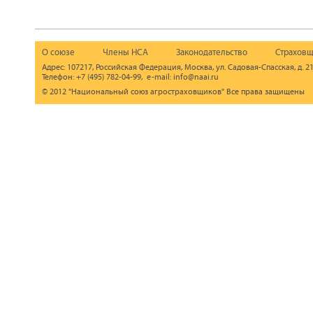
О союзе
Члены НСА
Законодательство
Страховщ
Адрес: 107217, Российская Федерация, Москва, ул. Садовая-Спасская, д. 21
Телефон: +7 (495) 782-04-99, e-mail: info@naai.ru
© 2012 "Национальный союз агростраховщиков" Все права защищены