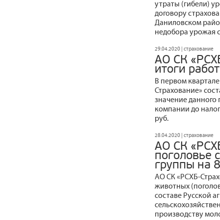
утраты (гибели) у
договору страхова
Даниловском райо
недобора урожая с
29.04.2020 | страхование
АО СК «РСХ
итоги работ
В первом квартале
Страхование» соста
значение данного п
компании до налог
руб.
28.04.2020 | страхование
АО СК «РСХ
поголовье 
группы на 8
АО СК «РСХБ-Стра
животных (поголовь
составе Русской а
сельскохозяйствен
производству моло