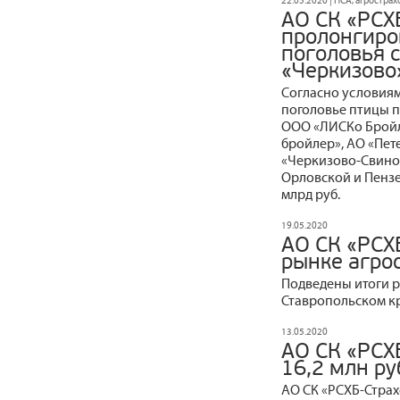
22.05.2020 | НСА, агростра
АО СК «РСХ
пролонгиро
поголовья 
«Черкизово»
Согласно условиям
поголовье птицы п
ООО «ЛИСКо Бройл
бройлер», АО «Пет
«Черкизово-Свино
Орловской и Пензе
млрд руб.
19.05.2020
АО СК «РСХ
рынке агро
Подведены итоги р
Ставропольском кра
13.05.2020
АО СК «РСХ
16,2 млн ру
АО СК «РСХБ-Стра