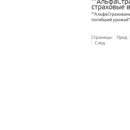
""АльфаСтр
страховые 
""АльфаСтраховани
погибший урожай"
Страницы:
Пред.
След.