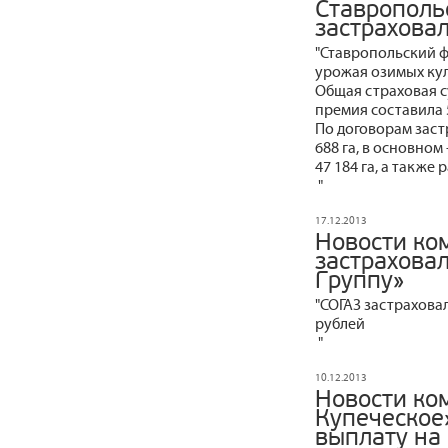
Ставрополь
застрахова
"Ставропольский ф
урожая озимых кул
Общая страховая с
премия составила 
По договорам зас
688 га, в основном
47 184 га, а также р
"
17.12.2013
Новости ко
застрахова
Группу»
"СОГАЗ застрахова
рублей
"
10.12.2013
Новости ко
Купеческое
выплату на