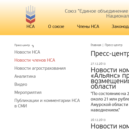
Союз "Единое объединение
Национал
НСА
О союзе
Члены НСА
Законод
Пресс-центр
Главная
|
Пресс-центр
Новости НСА
Пресс-цент
Новости членов НСА
27.12.2013
Новости агрострахования
Новости ко
«Альянс» п
Аналитика
возмещения
Видео
области
Мероприятия
"По состоянию на 
около 21 млн рубл
Публикации и комментарии НСА
Амурской области 
в СМИ
наводнением."
20.12.2013
Новости ко