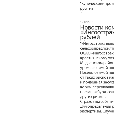
"Купеческое» прои
рублей
"
10.12.2013
Новости ко
«Ингосстрах
рублей
"«Ингосстрах» вып
сельхозпредприят
ОСАО «Ингосстрах»
крестьянскому хоз
Медвенском районе
урожая озимой пш
Посевы озимой пш
от таких рисков к
и почвенная засуха
корка, переувлажн
песчаная буря, сел
других рисков.
Страховым событие
Для определения 
экспертизы. Случа