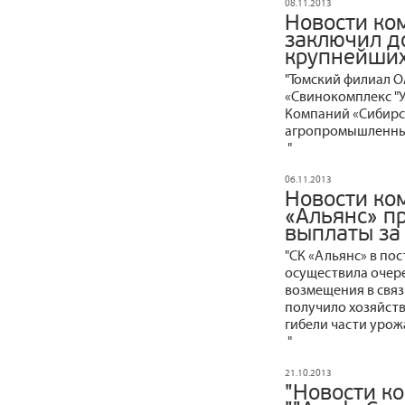
08.11.2013
Новости ко
заключил д
крупнейших
"Томский филиал О
«Свинокомплекс "У
Компаний «Сибирск
агропромышленный
"
06.11.2013
Новости ко
«Альянс» п
выплаты за
"СК «Альянс» в по
осуществила очер
возмещения в связ
получило хозяйств
гибели части уро
"
21.10.2013
"Новости к