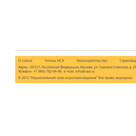
О союзе
Члены НСА
Законодательство
Страховщ
Адрес: 107217, Российская Федерация, Москва, ул. Садовая-Спасская, д. 21
Телефон: +7 (495) 782-04-99, e-mail: info@naai.ru
© 2012 "Национальный союз агростраховщиков" Все права защищены