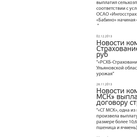
выплатил сельхоз
соответствии с ус
ОСАО «Ингосстрах»
«Бабино» начиная с
"
02.12.2013
Новости ко
Страховани
руб
"«РСХБ-Страхован
Ульяновской облас
урожая"
26.11.2013
Новости ко
МСК» выпла
договору с
"«СГ МСК», одна и
произвела выплату
размере более 10,
пшеница и ячмень)