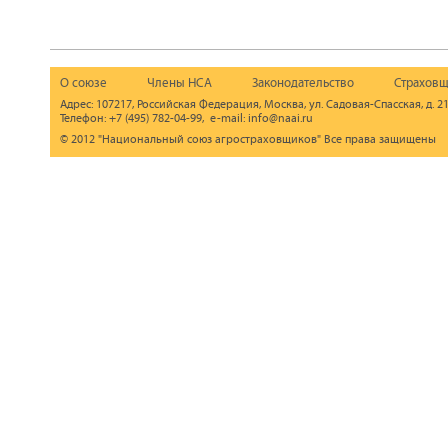
О союзе
Члены НСА
Законодательство
Страховщ
Адрес: 107217, Российская Федерация, Москва, ул. Садовая-Спасская, д. 21
Телефон: +7 (495) 782-04-99, e-mail: info@naai.ru
© 2012 "Национальный союз агростраховщиков" Все права защищены