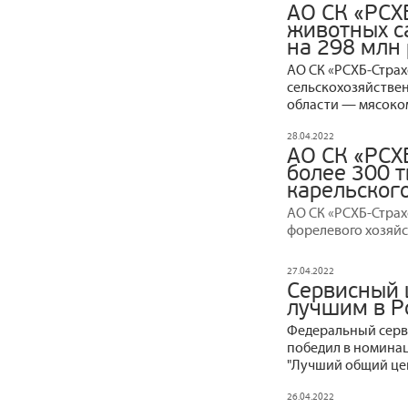
АО СК «РСХ
животных с
на 298 млн
АО СК «РСХБ‒Стра
сельскохозяйстве
области — мясоко
28.04.2022
АО СК «РСХ
более 300 
карельског
АО СК «РСХБ-Страх
форелевого хозяйс
27.04.2022
Сервисный 
лучшим в Р
Федеральный серв
победил в номинац
"Лучший общий цен
26.04.2022