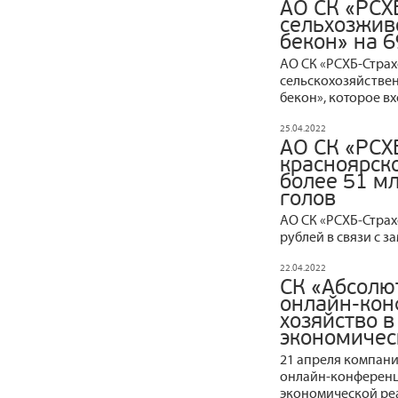
АО СК «РСХ
сельхозжив
бекон» на 6
АО СК «РСХБ-Стра
сельскохозяйстве
бекон», которое вх
25.04.2022
АО СК «РСХ
красноярск
более 51 мл
голов
АО СК «РСХБ‒Страх
рублей в связи с 
22.04.2022
СК «Абсолю
онлайн-кон
хозяйство в
экономичес
21 апреля компани
онлайн-конференци
экономической ре