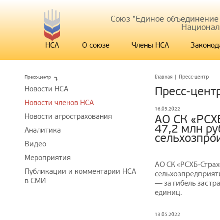
Союз "Единое объединение
Национал
НСА
О союзе
Члены НСА
Законод
Пресс-центр
Главная
|
Пресс-центр
Новости НСА
Пресс-цент
Новости членов НСА
16.05.2022
Новости агрострахования
АО СК «РСХ
47,2 млн р
Аналитика
сельхозпро
Видео
Мероприятия
АО СК «РСХБ‒Стра
Публикации и комментарии НСА
сельхозпредприят
в СМИ
— за гибель застр
единиц.
13.05.2022