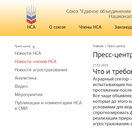
Союз "Единое объединение
Национал
НСА
О союзе
Члены НСА
Законод
Пресс-центр
Главная
|
Пресс-центр
Новости НСА
Пресс-цент
Новости членов НСА
27.02.2025
Новости агрострахования
Что и треб
Аналитика
Аграрный сектор –
испытывающих пос
Видео
протяжении послед
Мероприятия
Все чаще объявляю
которые до этого 
Публикации и комментарии НСА
условиями для веде
в СМИ
спрогнозировать 
реализации приро
агрострахования, 