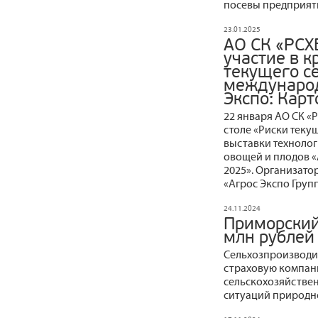
посевы предприят
23.01.2025
АО СК «РСХ
участие в к
текущего с
международ
Экспо: Кар
22 января АО СК «
столе «Риски теку
выставки технолог
овощей и плодов «
2025». Организато
«Агрос Экспо Групп
24.11.2024
Приморский
млн рублей
Сельхозпроизводит
страховую компани
сельскохозяйствен
ситуаций природно