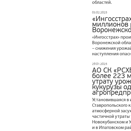
областей.
03.02.2025
«Ингосстра
миллионов 
Воронежско
«Ингосстрах» прои
Воронежской облас
– снижения урожа
наступления опасн
29.01.2025
АО СК «РСХ
более 223 
утрату уро
кукурузы о
агропредпр
Установившаяся в 
Ставропольского к
атмосферной засух
частичной утраты 
Новокубанском и У
и в Ипатовском ра