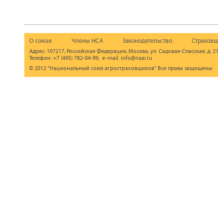
О союзе
Члены НСА
Законодательство
Страховщ
Адрес: 107217, Российская Федерация, Москва, ул. Садовая-Спасская, д. 21
Телефон: +7 (495) 782-04-99, e-mail: info@naai.ru
© 2012 "Национальный союз агростраховщиков" Все права защищены