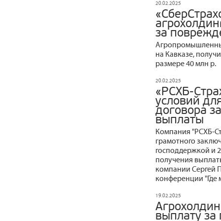
20.02.2025
«СберСтрах
агрохолдинг
за поврежд
Агропромышленный
на Кавказе, получ
размере 40 млн р.
20.02.2025
«РСХБ-Стра
условий дл
договора з
выплаты
Компания "РСХБ-Ст
грамотного заключ
господдержкой и 2
получения выплат
компании Сергей П
конференции "Где 
19.02.2025
Агрохолдин
выплату за