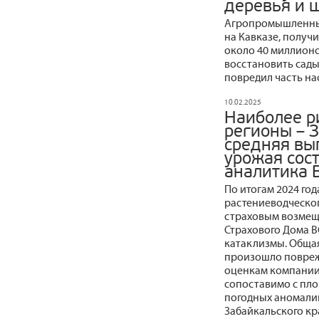
деревья и 
Агропромышленный
на Кавказе, получ
около 40 миллионо
восстановить сады
повредил часть на
10.02.2025
Наиболее р
регионы – 
средняя вып
урожая сост
аналитика 
По итогам 2024 го
растениеводческог
страховым возмещ
Страхового Дома В
катаклизмы. Общая
произошло поврежд
оценкам компании,
сопоставимо с пло
погодных аномали
Забайкальского кр