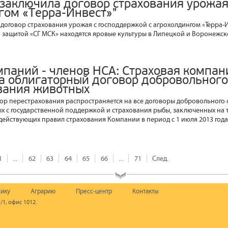
 заключила договор страхования урожая
гом «Терра-Инвест»"
 договор страхования урожая с господдержкой с агрохолдингом «Терра-И
й защитой «СГ МСК» находятся яровые культуры в Липецкой и Воронежск
мпаний - членов НСА: Страховая компан
а облигаторный договор добровольного
вания животных
ор перестрахования распространяется на все договоры добровольного 
х с государственной поддержкой и страхования рыбы, заключенных на 
ействующих правил страхования Компании в период с 1 июля 2013 года 
1
...
62
63
64
65
66
...
71
След.
ику
Аграрию
Пресс-центр
Контакты
/1, офис 1012.