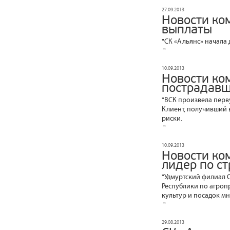
27.09.2013
Новости ко
выплаты
"СК «Альянс» начала
"
10.09.2013
Новости ко
пострадавш
"ВСК произвела перв
Клиент, получивший 
риски.
"
10.09.2013
Новости ком
лидер по с
"Удмуртский филиал 
Республики по агроп
культур и посадок м
"
29.08.2013