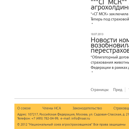
"""СГ МСК""
агрохолдин
"«СГ МСК» заключила
Теперь под страхово
"
18.07.2013
Новости ко
возобновил
перестрахо
"Облигаторный догов
страхования животны
Федерации в рамках д
"
Страницы:
Пред.
О союзе
Члены НСА
Законодательство
Страховщ
Адрес: 107217, Российская Федерация, Москва, ул. Садовая-Спасская, д. 21
Телефон: +7 (495) 782-04-99, e-mail: info@naai.ru
© 2012 "Национальный союз агростраховщиков" Все права защищены