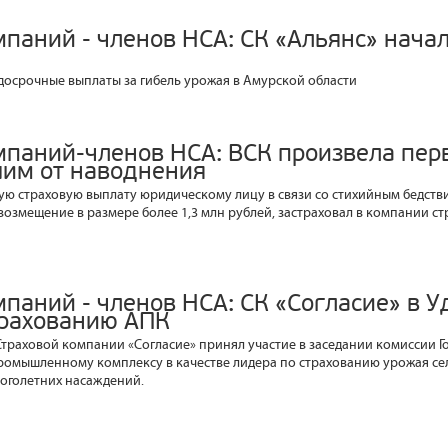
мпаний - членов НСА: СК «Альянс» нача
 досрочные выплаты за гибель урожая в Амурской области
мпаний-членов НСА: ВСК произвела пер
им от наводнения
ую страховую выплату юридическому лицу в связи со стихийным бедств
возмещение в размере более 1,3 млн рублей, застраховал в компании 
паний - членов НСА: СК «Согласие» в У
трахованию АПК
Страховой компании «Согласие» принял участие в заседании комиссии Г
ромышленному комплексу в качестве лидера по страхованию урожая се
ноголетних насаждений.