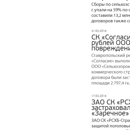
Сборы по сельхозс
г. упали на 59% по
составили 13,2 мл
договоров также с
31.03.2016
СК «Соглас
рублей ООО
повреждени
Ставропольский р
«Согласие» выполн
ООО «Сельхозпром»
коммерческого стр
договора были за
площади 2 797,4 га.
17.03.2016
ЗАО СК «РС
застрахова
«Заречное» 
ЗАО СК «РСХБ-Стр
защитой поголовье