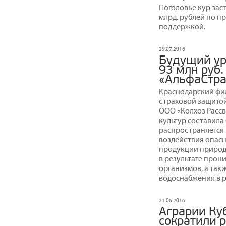
Поголовье кур зас
млрд. рублей по п
поддержкой.
29.07.2016
Будущий ур
93 млн руб
«АльфаСтра
Краснодарский фи
страховой защито
ООО «Колхоз Рассв
культур составила 
распространяется 
воздействия опас
продукции природ
в результате прон
организмов, а такж
водоснабжения в р
21.06.2016
Аграрии Куб
сократили 