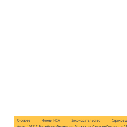
О союзе
Члены НСА
Законодательство
Страховщ
Адрес: 107217, Российская Федерация, Москва, ул. Садовая-Спасская, д. 21