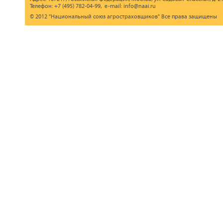
Телефон: +7 (495) 782-04-99, e-mail: info@naai.ru
© 2012 "Национальный союз агростраховщиков" Все права защищены