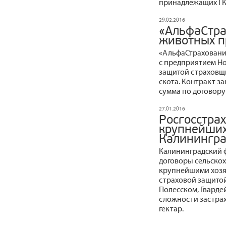
принадлежащих ГК 
29.02.2016
«АльфаСтра
животных п
«АльфаСтраховани
с предприятием Н
защитой страховщи
скота. Контракт з
сумма по договору 
27.01.2016
Росгосстрах
крупнейших
Калинингра
Калининградский 
договоры сельскох
крупнейшими хозя
страховой защитой
Полесском, Гварде
сложности застрах
гектар.