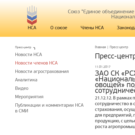
Союз "Единое объединение
Национал
НСА
О союзе
Члены НСА
Законод
Пресс-центр
Главная
|
Пресс-центр
Новости НСА
Пресс-цент
Новости членов НСА
11.01.2017
Новости агрострахования
ЗАО СК «РС
«Националь
Аналитика
овощей» по
Видео
сотрудниче
Мероприятия
21.12.12. В рамка
сотрудничество в 
Публикации и комментарии НСА
страхования, осущ
в СМИ
для предприятий,
продукцию, с цель
роста агропромыш