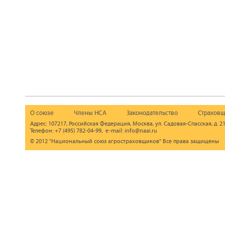
О союзе
Члены НСА
Законодательство
Страховщ
Адрес: 107217, Российская Федерация, Москва, ул. Садовая-Спасская, д. 21
Телефон: +7 (495) 782-04-99, e-mail: info@naai.ru
© 2012 "Национальный союз агростраховщиков" Все права защищены