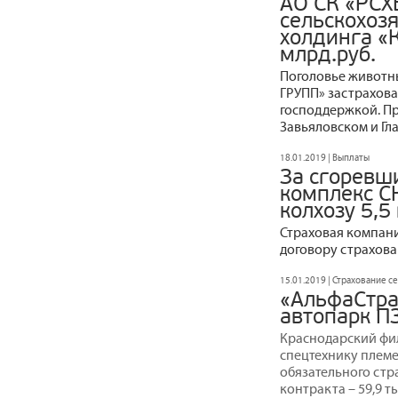
АО СК «РСХ
сельскохоз
холдинга «
млрд.руб.
Поголовье животн
ГРУПП» застрахова
господдержкой. П
Завьяловском и Гл
18.01.2019 | Выплаты
За сгоревш
комплекс С
колхозу 5,5
Страховая компани
договору страхов
15.01.2019 | Страхование с
«АльфаСтра
автопарк П
Краснодарский фи
спецтехнику племе
обязательного стр
контракта – 59,9 ты