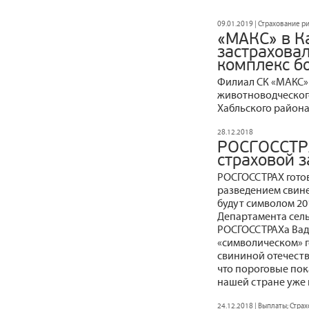
09.01.2019 | Страхование 
«МАКС» в К
застрахова
комплекс бо
Филиал СК «МАКС» 
животноводческого
Хабльского района
28.12.2018
РОСГОССТР
страховой 
РОСГОССТРАХ готов
разведением свине
будут символом 20
Департамента сел
РОСГОССТРАХа Вад
«символическом» 
свининой отечеств
что пороговые по
нашей стране уже
24.12.2018 | Выплаты; Стра