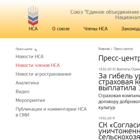
Союз "Единое объединение
Национал
НСА
О союзе
Члены НСА
Законод
Пресс-центр
Главная
|
Пресс-центр
Новости НСА
Пресс-цент
Новости членов НСА
18.03.2019 | Выплаты; Стра
Новости агрострахования
За гибель у
страховая 
Аналитика
выплатила 
Видео
Страховая компани
Мероприятия
договору доброво
культур
Публикации и комментарии НСА
в СМИ
19.02.2019
СК «Согласи
уничтожен
сельскохоз