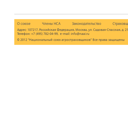
О союзе
Члены НСА
Законодательство
Страховщ
Адрес: 107217, Российская Федерация, Москва, ул. Садовая-Спасская, д. 21
Телефон: +7 (495) 782-04-99, e-mail: info@naai.ru
© 2012 "Национальный союз агростраховщиков" Все права защищены