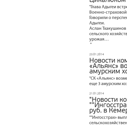
"Глава Адыгеи вст
Военно-страховой
Говорили о перспе
Адыгеи.
Аслан Тхакушинов
сельского хозяйст
урожая…
"
23.01.2014
Новости ко
«Альянс» в
амурским х
"СК «Альянс» возм
еще 3 амурским хо
21.01.2014
"Новости к
""Ингосстра
руб. в Кеме
""Ингосстрах» выпл
сельскохозяйстве