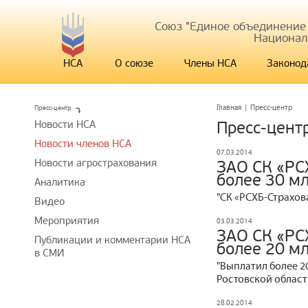
Союз "Единое объединение
Национал
НСА
О союзе
Члены НСА
Законод
Пресс-центр
Главная
|
Пресс-центр
Новости НСА
Пресс-цент
Новости членов НСА
07.03.2014
Новости агрострахования
ЗАО СК «РС
более 30 мл
Аналитика
"СК «РСХБ-Страхов
Видео
Мероприятия
03.03.2014
ЗАО СК «РС
Публикации и комментарии НСА
более 20 мл
в СМИ
"Выплатил более 2
Ростовской област
28.02.2014