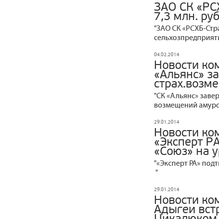
ЗАО СК «РС
7,3 млн. ру
"ЗАО СК «РСХБ-Стр
сельхозпредприят
04.02.2014
Новости ко
«Альянс» з
страх.возм
"СК «Альянс» зав
возмещений амурс
29.01.2014
Новости ко
«Эксперт Р
«Союз» на 
"«Эксперт РА» под
"
29.01.2014
Новости ко
Адыгеи вст
Цикалюком 