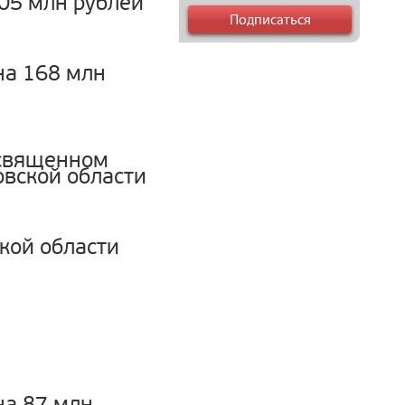
05 млн рублей
на 168 млн
освященном
овской области
кой области
на 87 млн