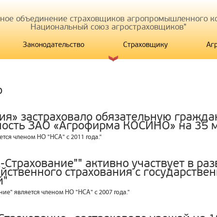
иное объединение страховщиков агропромышленного ко
Национальный союз агростраховщиков"
Законодательство
Страховщику
Аг
р
ия» застраховало обязательную гражда
ность ЗАО «Агрофирма КОСИНО» на 35 м
ется членом НО "НСА" с 2011 года."
-Страхование"" активно участвует в ра
яйственного страхования с государстве
й"
ние" является членом НО "НСА" с 2007 года."