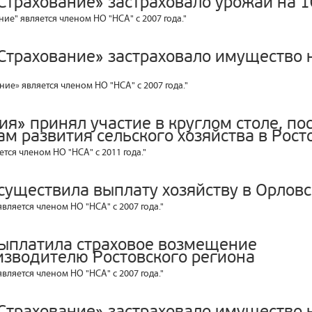
Страхование» застраховало урожай на 1
ние" является членом НО "НСА" с 2007 года."
Страхование» застраховало имущество 
ние» является членом НО "НСА" с 2007 года."
ия» принял участие в круглом столе, п
м развития сельского хозяйства в Рост
ется членом НО "НСА" с 2011 года."
существила выплату хозяйству в Орловс
является членом НО "НСА" с 2007 года."
ыплатила страховое возмещение
изводителю Ростовского региона
является членом НО "НСА" с 2007 года."
Страхование» застраховало имущество 