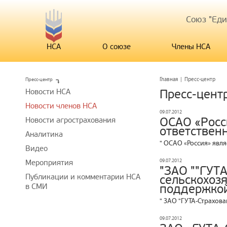
Союз "Ед
НСА
О союзе
Члены НСА
Пресс-центр
Главная
|
Пресс-центр
Новости НСА
Пресс-цент
Новости членов НСА
09.07.2012
ОСАО «Росс
Новости агрострахования
ответствен
Аналитика
" ОСАО «Россия» явля
Видео
09.07.2012
Мероприятия
"ЗАО ""ГУТА
Публикации и комментарии НСА
сельскохоз
в СМИ
поддержко
" ЗАО "ГУТА-Страхова
09.07.2012