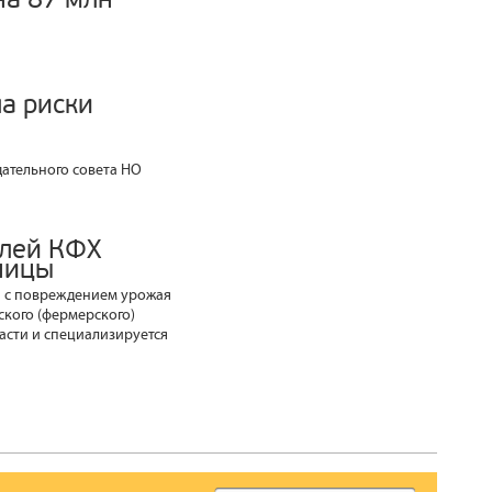
ла риски
ательного совета НО
блей КФХ
ницы
зи с повреждением урожая
кого (фермерского)
асти и специализируется