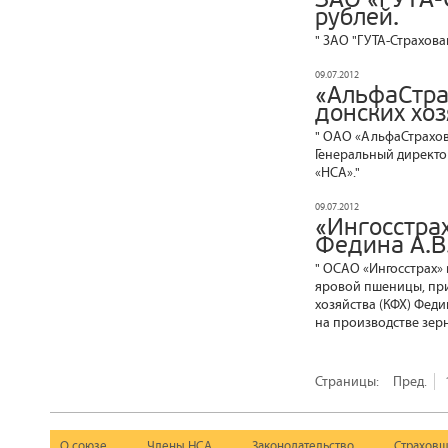
рублей.
" ЗАО "ГУТА-Страхова
09.07.2012
«АльфаСтра
донских хоз
" ОАО «АльфаСтрахова
Генеральный директо
«НСА»."
09.07.2012
«Ингосстра
Федина А.В
" ОСАО «Ингосстрах» 
яровой пшеницы, при
хозяйства (КФХ) Фед
на производстве зерн
Страницы:
Пред.
О союзе
Члены НСА
Законодательство
Страховщ