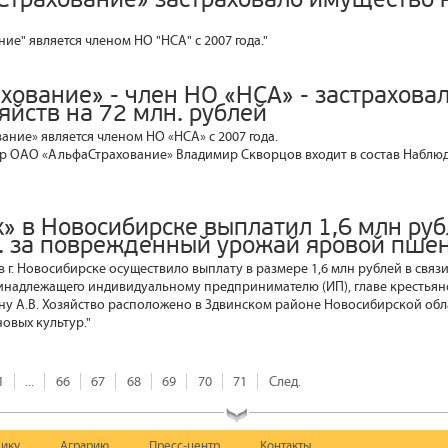
ние" является членом НО "НСА" с 2007 года."
хование» - член НО «НСА» - застрахова
яйств на 72 млн. рублей
ние» является членом НО «НСА» с 2007 года.
р ОАО «АльфаСтрахование» Владимир Скворцов входит в состав Наблюд
х» в Новосибирске выплатил 1,6 млн ру
. за поврежденный урожай яровой пше
в г. Новосибирске осуществило выплату в размере 1,6 млн рублей в свя
надлежащего индивидуальному предпринимателю (ИП), главе крестьянс
ину А.В. Хозяйство расположено в Здвинском районе Новосибирской обл
овых культур."
1
...
66
67
68
69
70
71
След.
ику
Аграрию
Пресс-центр
Контакты