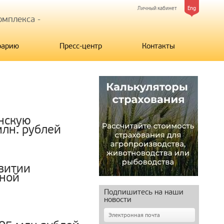
Личный кабинет
Eng
мплекса -
рарию
Пресс-центр
Контакты
нскую
лн. рублей
звитии
нной
Подпишитесь на наши
новости